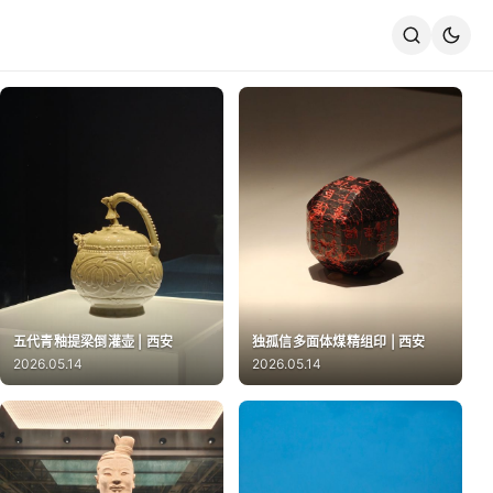
五代青釉提梁倒灌壶 | 西安
独孤信多面体煤精组印 | 西安
2026.05.14
2026.05.14