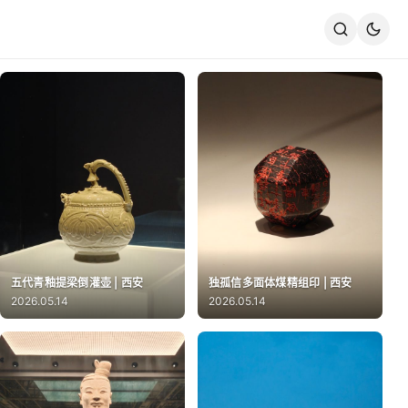
五代青釉提梁倒灌壶 | 西安
独孤信多面体煤精组印 | 西安
2026.05.14
2026.05.14