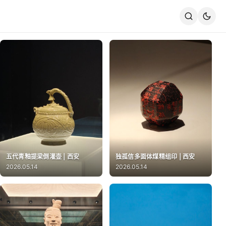
五代青釉提梁倒灌壶 | 西安
独孤信多面体煤精组印 | 西安
2026.05.14
2026.05.14